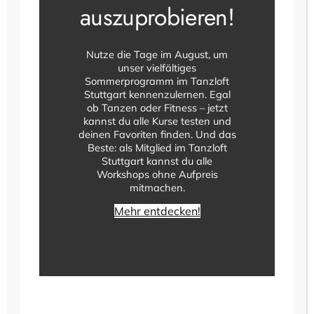
auszuprobieren!
Nutze die Tage im August, um
7 August @ 20:30
–
23:30
unser vielfältiges
Sommerprogramm im Tanzloft
Tanzabend für Erwachsene
Stuttgart kennenzulernen. Egal
ob Tanzen oder Fitness – jetzt
Tanzloft Stuttgart
Leuschnerstraße 36, Stuttgart, Baden-
Württemberg, Germany
kannst du alle Kurse testen und
deinen Favoriten finden. Und das
€7
Beste: als Mitglied im Tanzloft
Stuttgart kannst du alle
Workshops ohne Aufpreis
FR.
14
mitmachen.
Mehr entdecken!