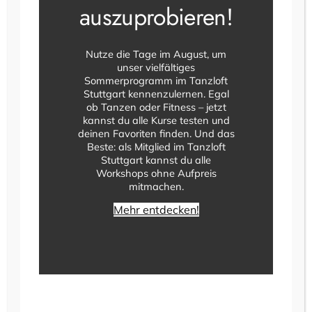
Navigatio
auszuprobieren!
Nutze die Tage im August, um
unser vielfältiges
Sommerprogramm im Tanzloft
Stuttgart kennenzulernen. Egal
ob Tanzen oder Fitness – jetzt
kannst du alle Kurse testen und
14 Februar @ 18:00
–
22:00
deinen Favoriten finden. Und das
Discofox Schnupperworkshop
Beste: als Mitglied im Tanzloft
Stuttgart kannst du alle
Tanzloft Stuttgart
Leuschnerstraße 36, Stuttgart, Baden-
Workshops ohne Aufpreis
Württemberg, Germany
mitmachen.
€15
Mehr entdecken!
März 2026
SA.
14