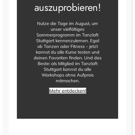
auszuprobieren!
Telefon: 017634690502
E-Mail: info@tanzloft-stuttgart.de
Nutze die Tage im August, um
Angaben zur
unser vielfältiges
Berufshaftpflichtversicherung
Sommerprogramm im Tanzloft
Stuttgart kennenzulernen. Egal
ob Tanzen oder Fitness – jetzt
kannst du alle Kurse testen und
Name und Sitz des Versicherers:
deinen Favoriten finden. Und das
Allianz Versicherungs-AG
Beste: als Mitglied im Tanzloft
Königinstraße 28
Stuttgart kannst du alle
Workshops ohne Aufpreis
80802 München
mitmachen.
Geltungsraum der Versicherung:
Mehr entdecken!
Deutschland
Redaktionell verantwortlich
Tobias Weller
Leuschnerstraße 36