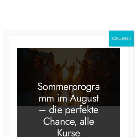
Zum
Inhalt
springen
Instagram
Faceboo
SCHLIEẞEN
Impressum
Sommerprogra
Tobias Weller
Tanzloft Stuttgart
mm im August
Leuschnerstraße 36
– die perfekte
70176 Stuttgart
Chance, alle
Kontakt
Kurse