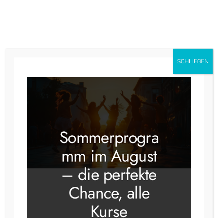
Zum
Inhalt
springen
Instagram
Faceboo
SCHLIEẞEN
Bachata
Sommerprogra
mm im August
– die perfekte
Chance, alle
Bachata lernen in
Kurse
Stuttgart – Bachata-