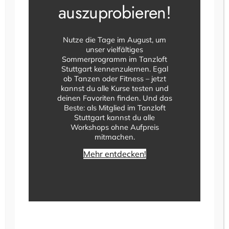
Kurse im Tanzloft
auszuprobieren!
Stuttgart
Nutze die Tage im August, um
Bachata
zählt zu den beliebtesten
unser vielfältiges
Sommerprogramm im Tanzloft
Paartänzen weltweit und stammt
Stuttgart kennenzulernen. Egal
ursprünglich aus der
Dominikanischen
ob Tanzen oder Fitness – jetzt
Republik
. Mit ihren gefühlvollen karibischen
kannst du alle Kurse testen und
Rhythmen, fließenden Bewegungen und
deinen Favoriten finden. Und das
harmonischen Figuren begeistert Bachata
Beste: als Mitglied im Tanzloft
Stuttgart kannst du alle
Tänzerinnen und Tänzer jeden Alters. Ob auf
Workshops ohne Aufpreis
Partys, Festivals oder in Tanzclubs –
Bachata
mitmachen.
wird heute auf der ganzen Welt getanzt und
erfreut sich auch in Stuttgart immer größerer
Mehr entdecken!
Beliebtheit.
In unseren
Bachata-Kursen in Stuttgart
lernst du Schritt für Schritt die wichtigsten
Grundlagen sowie moderne Figuren und
Kombinationen. Dabei legen wir großen Wert