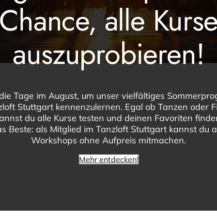
Chance, alle Kurs
er
auszuprobieren!
et eure Technik und Tanzschritte weiter verfeinern
ren Silberkurs im Tanzloft Stuttgart.
die Tage im August, um unser vielfältiges Sommerp
loft Stuttgart kennenzulernen. Egal ob Tanzen oder F
obestunde oder meldet euch direkt für euren
kannst du alle Kurse testen und deinen Favoriten find
s Beste: als Mitglied im Tanzloft Stuttgart kannst du a
Workshops ohne Aufpreis mitmachen.
Mehr entdecken!