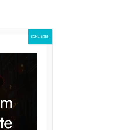
uns
Ausbildung
Instagram
Facebook
SCHLIEẞEN
im
te