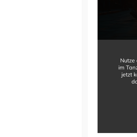
Medaillentanzen Silb
Ihr tanzt bereits seit einiger Zeit und möcht
und neue Figuren kennenlernen? Besucht unse
Nutze 
im Tanz
Reserviert euch jetzt eine unverbindliche Pr
jetzt 
da
passenden Kursstart an.