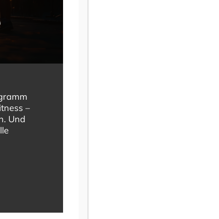
e
rogramm
itness –
en. Und
lle