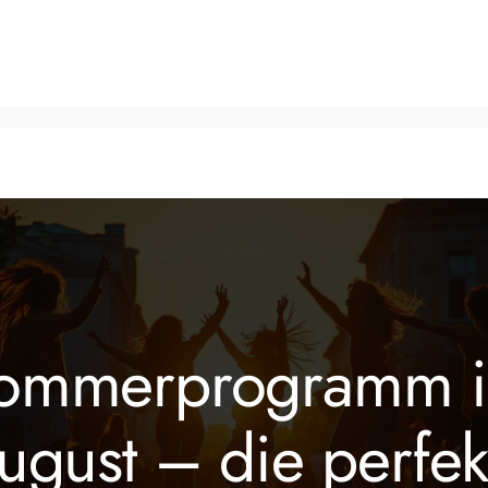
Tanzkurse
Fitnesskurse
Veranstaltungen
Über 
ommerprogramm 
ugust – die perfek