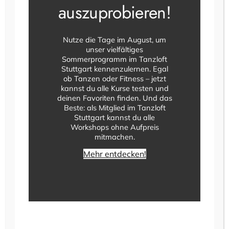
auszuprobieren!
Ihr möchtet einen Tanzkurs besuchen und
habt bereits mal einen Kurse gemacht oder
Nutze die Tage im August, um
seid gerade im Grundkurs 1 und überlegt wie
unser vielfältiges
es weitergeht? Dann besucht unseren
Sommerprogramm im Tanzloft
Grundkurs 2 und lernt unter anderem neue
Stuttgart kennenzulernen. Egal
ob Tanzen oder Fitness – jetzt
Tänze wie ChaChaCha, Tango und Slowfox.
kannst du alle Kurse testen und
deinen Favoriten finden. Und das
In der ADTV Tanzschule Tanzloft in Stuttgart
Beste: als Mitglied im Tanzloft
kann man mehrmals pro Woche am Tanzkurs
Stuttgart kannst du alle
teilnehmen – und das ohne jeglichen Aufpreis.
Workshops ohne Aufpreis
mitmachen.
Hier findet ihr die kommenden Startwochen:
Mehr entdecken!
August: 03.08.2026 – 04.08.2026
September: 07.09.2026 – 13.09.2026
Oktober: 05.10.2026 – 11.10.2026
Reserviert euch jetzt eine unverbindliche
Probestunde oder meldet euch direkt für
euren passenden Kursstart an.