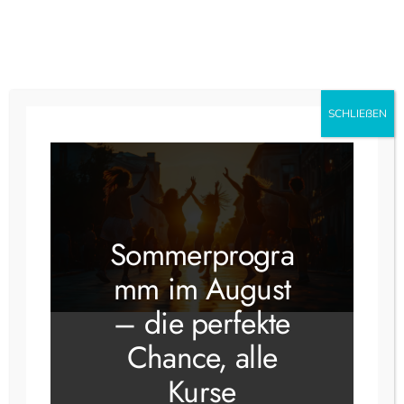
Zum
Inhalt
springen
Instagram
Faceboo
SCHLIEẞEN
Gesellschaftstanz Grundkurs 2
Sommerprogra
mm im August
– die perfekte
Chance, alle
Der Kurs für
Kurse
Wiedereinsteiger