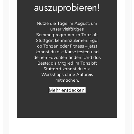
Kurse im Tanzloft
auszuprobieren!
Stuttgart
Nutze die Tage im August, um
Discofox
ist der wohl vielseitigste Paartanz
unser vielfältiges
Sommerprogramm im Tanzloft
Deutschlands und der perfekte Begleiter für
Stuttgart kennenzulernen. Egal
nahezu jeden Anlass. Ob Hochzeit,
ob Tanzen oder Fitness – jetzt
Geburtstag, Sommerfest, Firmenfeier,
kannst du alle Kurse testen und
Vereinsfest oder Tanzparty – mit
Discofox
deinen Favoriten finden. Und das
bist du auf jeder Tanzfläche bestens
Beste: als Mitglied im Tanzloft
Stuttgart kannst du alle
vorbereitet. Da der Tanz auf die meisten
Workshops ohne Aufpreis
Songs im
4/4-Takt
passt, gehört er zu den
mitmachen.
beliebtesten Tänzen für Einsteiger und
Fortgeschrittene.
Mehr entdecken!
In unseren
Discofox-Kursen in Stuttgart
lernst du Schritt für Schritt die wichtigsten
Grundlagen, moderne Figuren und fließende
Kombinationen. Dabei legen wir großen Wert
auf eine entspannte Atmosphäre, eine