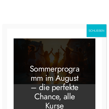
Zum
Inhalt
springen
Instagram
Faceboo
SCHLIEẞEN
Discofox
Sommerprogra
mm im August
– die perfekte
Chance, alle
Discofox lernen in
Kurse
Stuttgart – Discofox-