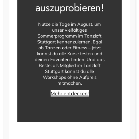
auszuprobieren!
Kling – Klang
Nutze die Tage im August, um
unser vielfältiges
Tanzparty
Sommerprogramm im Tanzloft
Stuttgart kennenzulernen. Egal
ob Tanzen oder Fitness – jetzt
3. Juni 2026
kannst du alle Kurse testen und
deinen Favoriten finden. Und das
Wir präsentieren in Kooperation mit
Beste: als Mitglied im Tanzloft
„Glück im Quartier S-West“, „Kultur im
Stuttgart kannst du alle
Workshops ohne Aufpreis
Kiosk“ und „DJ Projekt Raumklang“
mitmachen.
die Kling – Klang Tanzparty bei uns
im Tanzloft Stuttgart. Endlich mal
Mehr entdecken!
wieder so richtig abtanzen zu den
Klassikern der 60er-80er Jahr – und
natürlich auch aktuellen Songs.
Einlass ab 19:00 Uhr Beginn ab
19:30 Uhr Achtung: Eintritt frei…