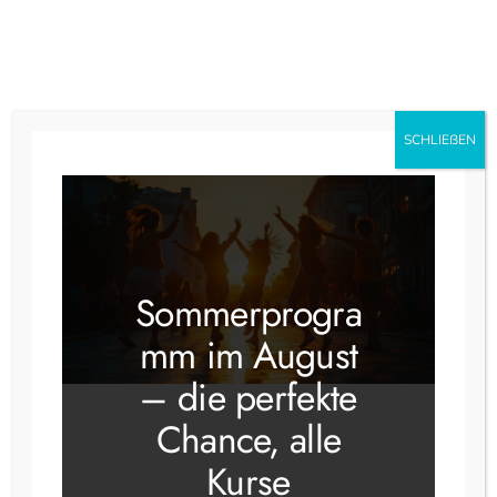
Instagram
Faceboo
SCHLIEẞEN
Schlagwort:
60er
Sommerprogra
mm im August
– die perfekte
Chance, alle
Kurse