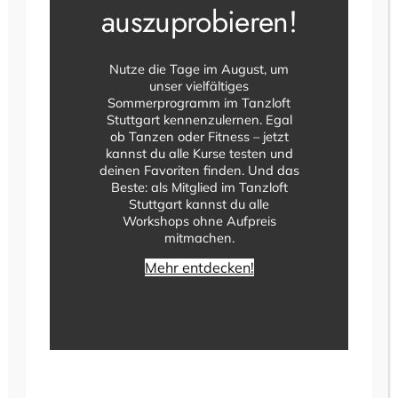
auszuprobieren!
Seniorennachmittag
Nutze die Tage im August, um
unser vielfältiges
7. Juli 2026
Sommerprogramm im Tanzloft
Stuttgart kennenzulernen. Egal
ob Tanzen oder Fitness – jetzt
Seniorennachmittag mit Kaffee,
kannst du alle Kurse testen und
Kuchen und Tanzen. Kommen Sie
deinen Favoriten finden. Und das
vorbei zum gemütlichen
Beste: als Mitglied im Tanzloft
Stuttgart kannst du alle
Beisammensein und schwingen Sie
Workshops ohne Aufpreis
das Tanzbein auf unseren großen
mitmachen.
Tanzflächen mitten in Stuttgart-West.
Mehr entdecken!
Eintritt frei!