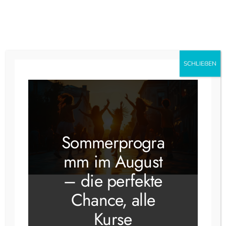
Instagram
Faceboo
SCHLIEẞEN
Schlagwort:
Seniorennachmittag
Sommerprogra
mm im August
– die perfekte
Chance, alle
Kurse