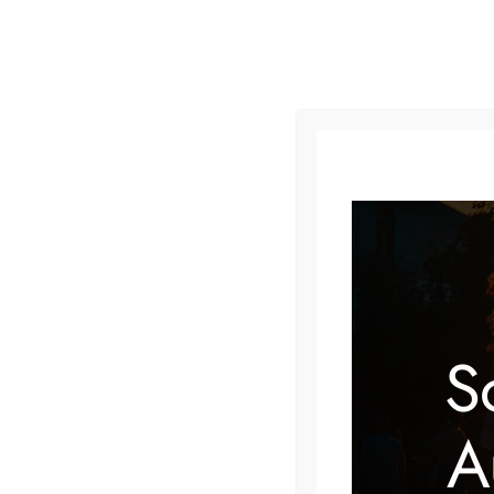
Schlagwort:
Tanzabe
S
A