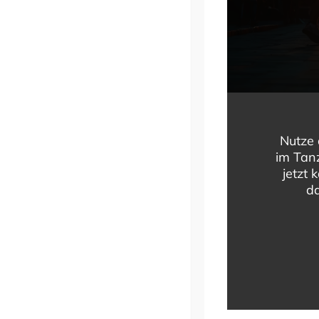
Nutze 
im Tanz
jetzt 
da