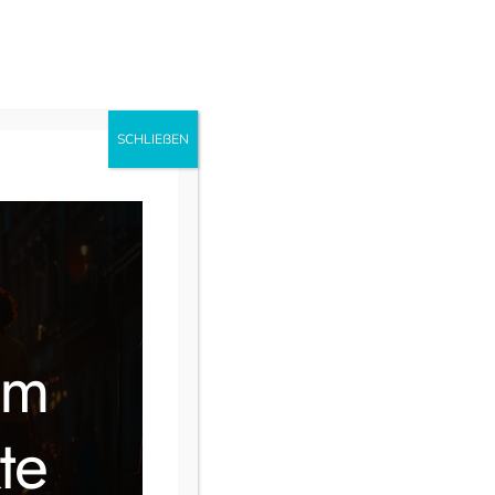
uns
Ausbildung
Instagram
Facebook
SCHLIEẞEN
im
te