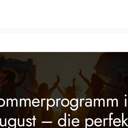
Tanzkurse
Fitnesskurse
Veranstaltungen
Über 
nd
ommerprogramm 
ugust – die perfek