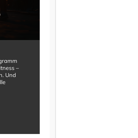
e
rogramm
itness –
en. Und
lle