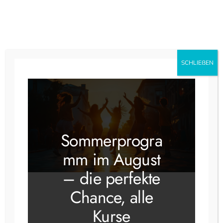
Instagram
Faceboo
SCHLIEẞEN
« Alle Veranstaltungen
Diese Veranstaltung hat bereits
Sommerprogra
stattgefunden.
mm im August
MySingleDate 29 – 49 Jahre
– die perfekte
20 März @ 19:00
Chance, alle
Kurse