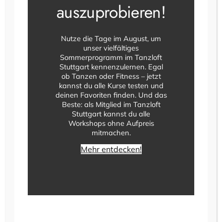
auszuprobieren!
Nutze die Tage im August, um
unser vielfältiges
Sommerprogramm im Tanzloft
Stuttgart kennenzulernen. Egal
ob Tanzen oder Fitness – jetzt
kannst du alle Kurse testen und
deinen Favoriten finden. Und das
Beste: als Mitglied im Tanzloft
Stuttgart kannst du alle
Workshops ohne Aufpreis
mitmachen.
Endlich ist es soweit! Das Tanzloft Stuttgart öffnet
Mehr entdecken!
seine Türen und wir feiern gemeinsam dieses
besondere Ereignis.
Wir versorgen euch mit Sekt und Häppchen.
Jede/r Besucher/in kann kostenlos an unserer
Verlosung teilnehmen und tolle Preise von