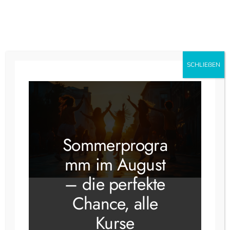
Instagram
Faceboo
SCHLIEẞEN
« Alle Veranstaltungen
Diese Veranstaltung hat bereits
Sommerprogra
stattgefunden.
mm im August
Neueröffnung 2. Tag
– die perfekte
1 Juni, 2025 @ 11:00
–
18:00
Chance, alle
Kurse