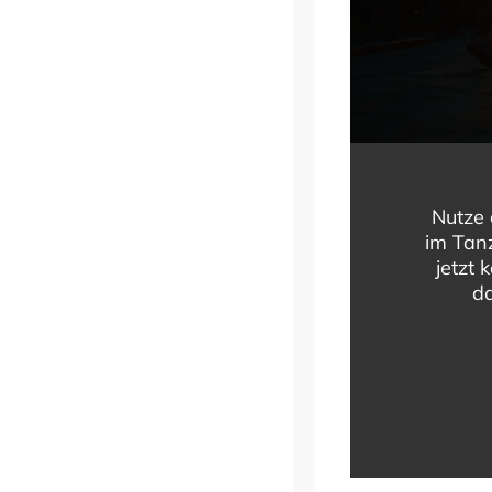
Nutze 
im Tanz
jetzt 
da