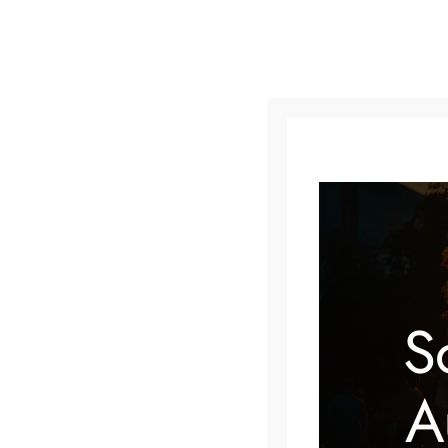
« Alle Veranstaltungen
Diese Veranstaltung hat bereits stattgefunden.
S
Seniorennachmittag
A
3 Februar @ 14:30
–
16:30
KOSTENLOS