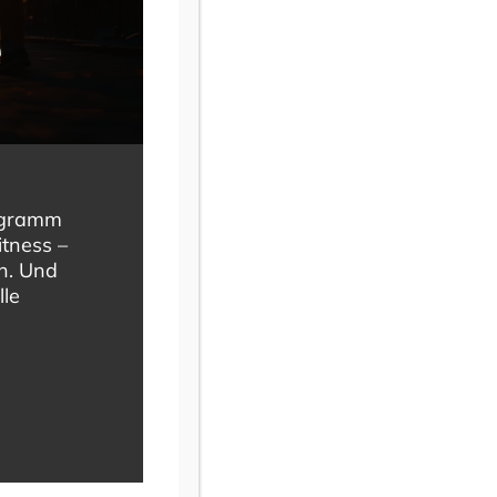
e
rogramm
itness –
en. Und
lle