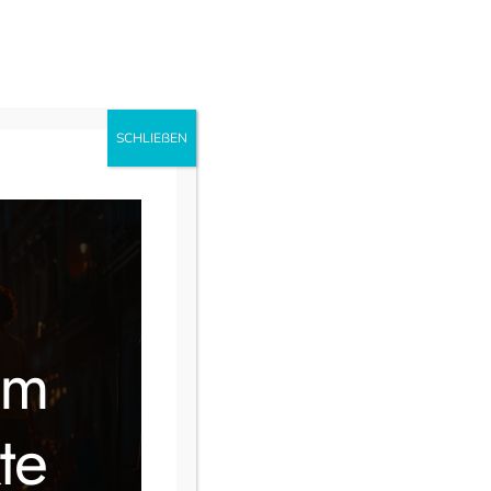
uns
Ausbildung
Instagram
Facebook
SCHLIEẞEN
im
te