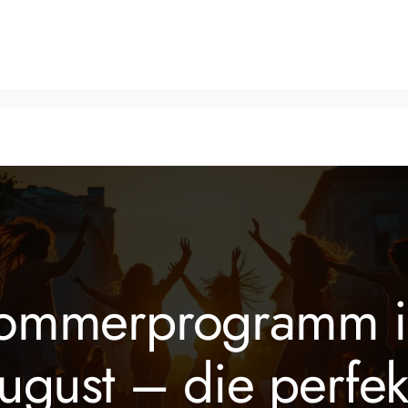
Tanzkurse
Fitnesskurse
Veranstaltungen
Über 
ommerprogramm 
ugust – die perfek