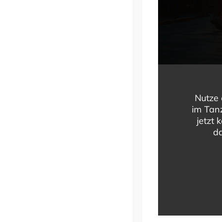
Nutze 
im Tanz
jetzt 
da