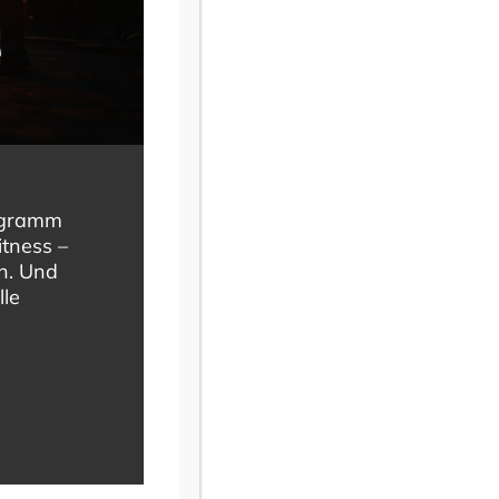
e
rogramm
itness –
en. Und
lle