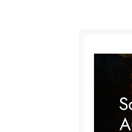
« Alle Veranstaltungen
Diese Veranstaltung hat bereits stattgefunden.
S
Seniorennachmittag
A
7 Oktober, 2025 @ 14:30
–
16:30
KOSTENLOS