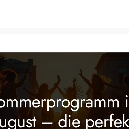
Tanzkurse
Fitnesskurse
Veranstaltungen
Über 
ommerprogramm 
ugust – die perfek