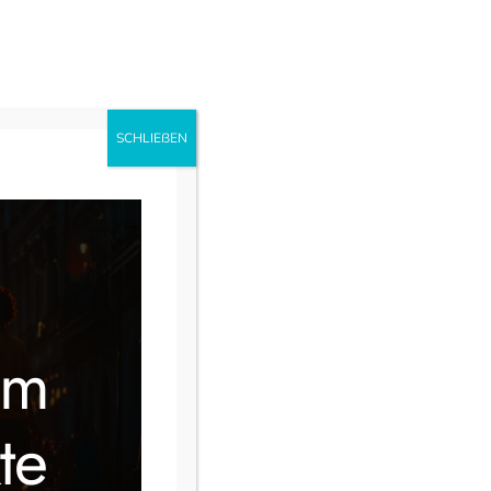
uns
Ausbildung
Instagram
Facebook
SCHLIEẞEN
im
te