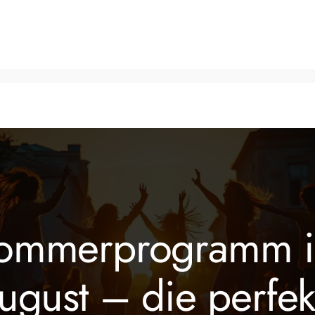
Tanzkurse
Fitnesskurse
Veranstaltungen
Über 
ommerprogramm 
ugust – die perfek