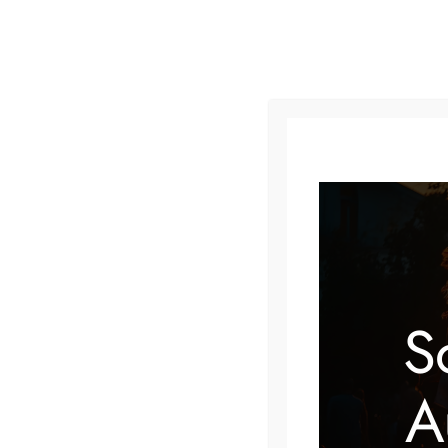
« Alle Veranstaltungen
Diese Veranstaltung hat bereits stattgefunden.
S
Seniorennachmmitag
A
1 Juli, 2025 @ 14:30
–
16:30
KOSTENLOS