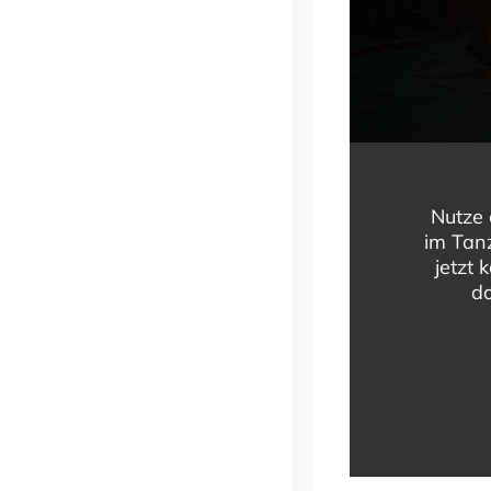
Nutze 
im Tanz
jetzt 
da