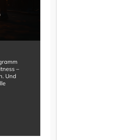
e
rogramm
itness –
en. Und
lle