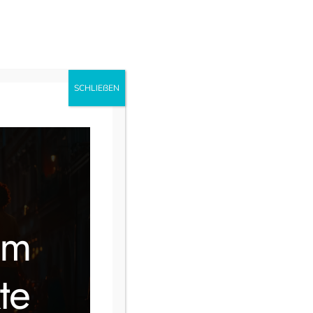
uns
Ausbildung
Instagram
Facebook
SCHLIEẞEN
im
te