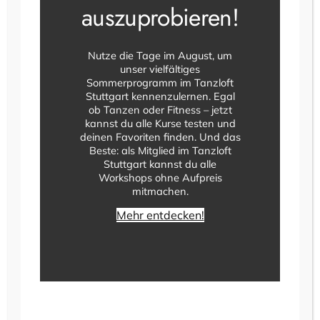
Navigatio
auszuprobieren!
Nutze die Tage im August, um
unser vielfältiges
Sommerprogramm im Tanzloft
Stuttgart kennenzulernen. Egal
ob Tanzen oder Fitness – jetzt
kannst du alle Kurse testen und
14 August @ 20:30
–
23:30
deinen Favoriten finden. Und das
Tanzabend für Erwachsene
Beste: als Mitglied im Tanzloft
Stuttgart kannst du alle
Tanzloft Stuttgart
Leuschnerstraße 36, Stuttgart, Baden-
Workshops ohne Aufpreis
Württemberg, Germany
mitmachen.
€7
Mehr entdecken!
FR.
28