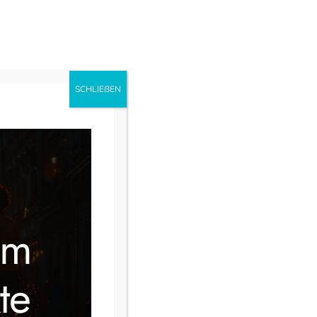
uns
Ausbildung
Instagram
Facebook
SCHLIEẞEN
im
te