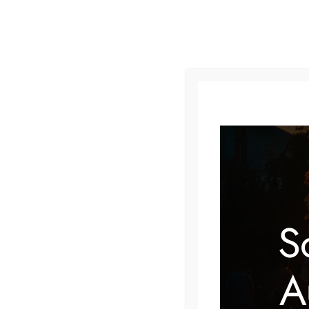
« Alle Veranstaltungen
Diese Veranstaltung hat bereits stattgefunden.
S
Discofox Schnupper
A
14 März @ 18:00
–
22:00
€15