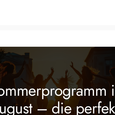
Tanzkurse
Fitnesskurse
Veranstaltungen
Über 
ommerprogramm 
workshop
ugust – die perfek