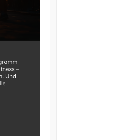
e
rogramm
itness –
en. Und
lle