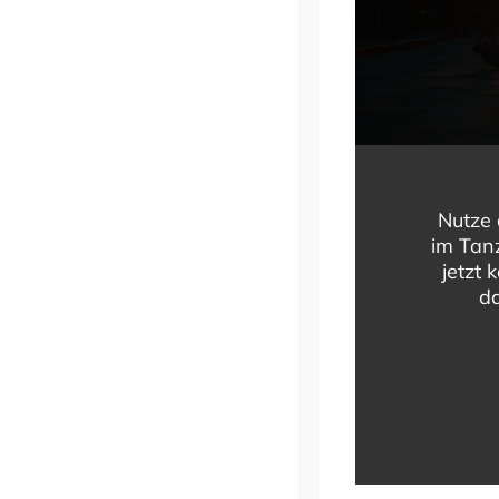
Nutze 
im Tanz
jetzt 
da