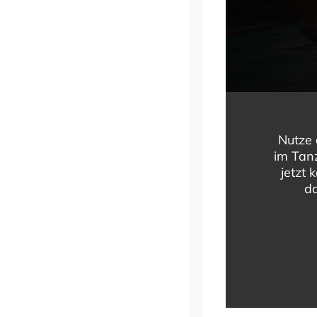
Nutze 
im Tanz
jetzt 
da