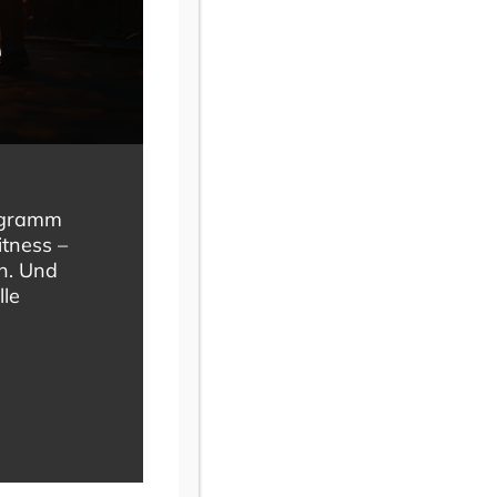
e
rogramm
itness –
en. Und
lle