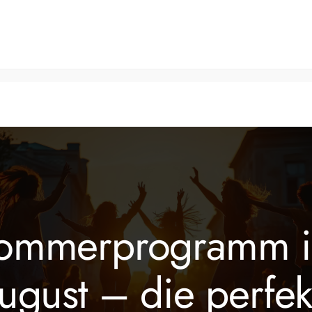
Tanzkurse
Fitnesskurse
Veranstaltungen
Über 
ommerprogramm 
hsene
ugust – die perfek