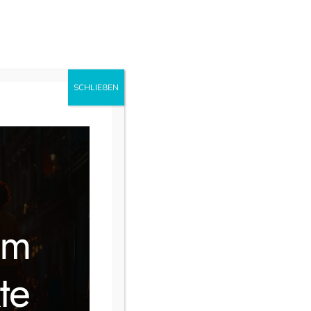
uns
Ausbildung
Instagram
Facebook
SCHLIEẞEN
im
te