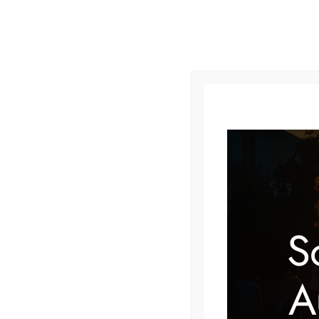
« Alle Veranstaltungen
Diese Veranstaltung hat bereits stattgefunden.
S
Tanzabend für Erwac
A
12 Dezember, 2025 @ 20:30
–
23:30
€7