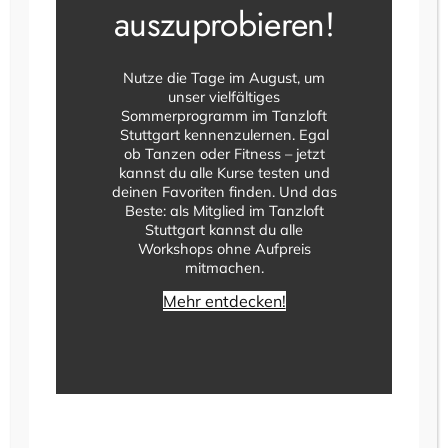
auszuprobieren!
Nutze die Tage im August, um
unser vielfältiges
Sommerprogramm im Tanzloft
Stuttgart kennenzulernen. Egal
ob Tanzen oder Fitness – jetzt
kannst du alle Kurse testen und
deinen Favoriten finden. Und das
Beste: als Mitglied im Tanzloft
Stuttgart kannst du alle
Workshops ohne Aufpreis
Von klassischer Tanzmusik bis hin zu den neuen
mitmachen.
Songs, bekannt aus dem Radio. Wir spielen euch
Mehr entdecken!
eine abwechslungsreiche Mischung verschiedener
Genres.
Besonderes Highlight im Tanzloft Stuttgart: Ein
extra Tanzsaal für Bachata, Discofox, Salsa und
West Coast Swing.