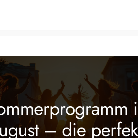
Tanzkurse
Fitnesskurse
Veranstaltungen
Über 
ommerprogramm 
ugust – die perfek