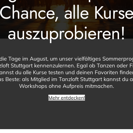
Chance, alle Kurs
auszuprobieren!
für 9 August, 2026 vorgesehen. Hier geht es zu den
nächsten bevorst
Hinweis
die Tage im August, um unser vielfältiges Sommerp
loft Stuttgart kennenzulernen. Egal ob Tanzen oder F
kannst du alle Kurse testen und deinen Favoriten find
s Beste: als Mitglied im Tanzloft Stuttgart kannst du a
Workshops ohne Aufpreis mitmachen.
Mehr entdecken!