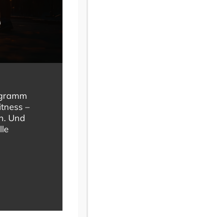
Navigation
e
ehenden Veranstaltungen
.
Nächster Tag
rogramm
itness –
Kalender abonnieren
en. Und
lle