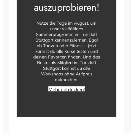
Navigatio
auszuprobieren!
Veranstaltungen
Veranstaltungen
Veranstaltungen
Veranstaltungen
Veranstaltungen
Veranstaltungen
Veranstal
0
0
0
0
0
0
0
10
11
12
13
14
15
16
Veranstaltungen
Veranstaltungen
Veranstaltungen
Veranstaltungen
Veranstaltungen
Veranstaltungen
Veranstalt
0
0
0
0
0
0
0
17
18
19
20
21
22
23
Nutze die Tage im August, um
Veranstaltungen
Veranstaltungen
Veranstaltungen
Veranstaltungen
Veranstaltungen
Veranstaltungen
Veranstalt
unser vielfältiges
0
0
0
0
0
0
0
24
25
26
27
28
29
30
Sommerprogramm im Tanzloft
Veranstaltungen
Veranstaltungen
Veranstaltungen
Veranstaltungen
Veranstaltungen
Veranstaltungen
Veranstalt
Stuttgart kennenzulernen. Egal
0
0
0
0
0
0
0
31
1
2
3
4
5
6
ob Tanzen oder Fitness – jetzt
Veranstaltungen
Veranstaltungen
Veranstaltungen
Veranstaltungen
Veranstaltungen
Veranstaltungen
Veranstal
kannst du alle Kurse testen und
deinen Favoriten finden. Und das
Es gibt keine Veranstaltungen an diesem Tag.
Hinweis
Beste: als Mitglied im Tanzloft
Stuttgart kannst du alle
Workshops ohne Aufpreis
Juli
Dieser Monat
Sep.
mitmachen.
Mehr entdecken!
Kalender abonnieren